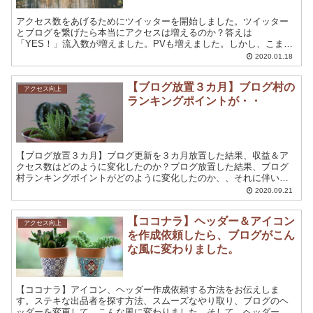
アクセス数をあげるためにツイッターを開始しました。ツイッター
とブログを繋げたら本当にアクセスは増えるのか？答えは
「YES！」流入数が増えました。PVも増えました。しかし、こまめ
につぶやかないと流入はあっという間にゼロに落ちますが。
2020.01.18
【ブログ放置３カ月】ブログ村の
アクセス向上
ランキングポイントが・・
【ブログ放置３カ月】ブログ更新を３カ月放置した結果、収益＆ア
クセス数はどのように変化したのか？ブログ放置した結果、ブログ
村ランキングポイントがどのように変化したのか、、それに伴い、
ブログ村ランキングがどうなっていったのかお伝えしています。
2020.09.21
【ココナラ】ヘッダー＆アイコン
アクセス向上
を作成依頼したら、ブログがこん
な風に変わりました。
【ココナラ】アイコン、ヘッダー作成依頼する方法をお伝えしま
す。ステキな出品者を探す方法、スムーズなやり取り、ブログのヘ
ッダーを変更して、こんな風に変わりました。そして、ヘッダー＆