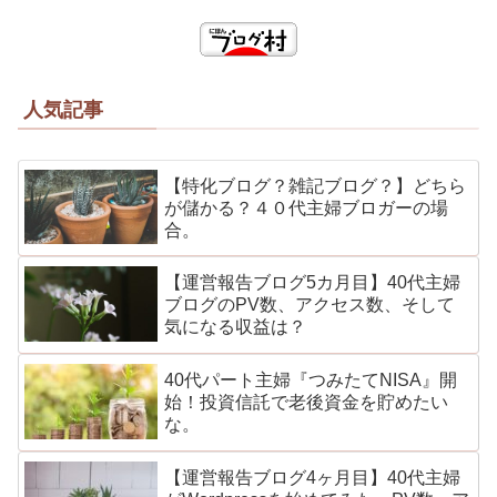
人気記事
【特化ブログ？雑記ブログ？】どちら
が儲かる？４０代主婦ブロガーの場
合。
【運営報告ブログ5カ月目】40代主婦
ブログのPV数、アクセス数、そして
気になる収益は？
40代パート主婦『つみたてNISA』開
始！投資信託で老後資金を貯めたい
な。
【運営報告ブログ4ヶ月目】40代主婦