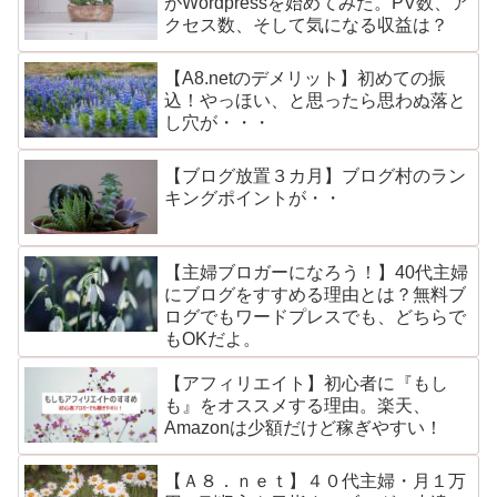
がWordpressを始めてみた。PV数、ア
クセス数、そして気になる収益は？
【A8.netのデメリット】初めての振
込！やっほい、と思ったら思わぬ落と
し穴が・・・
【ブログ放置３カ月】ブログ村のラン
キングポイントが・・
【主婦ブロガーになろう！】40代主婦
にブログをすすめる理由とは？無料ブ
ログでもワードプレスでも、どちらで
もOKだよ。
【アフィリエイト】初心者に『もし
も』をオススメする理由。楽天、
Amazonは少額だけど稼ぎやすい！
【Ａ８．ｎｅｔ】４０代主婦・月１万