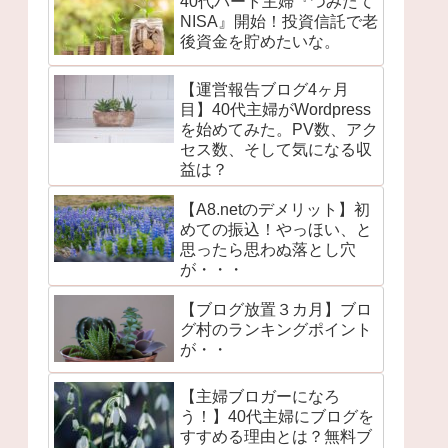
40代パート主婦『つみたて
NISA』開始！投資信託で老
後資金を貯めたいな。
【運営報告ブログ4ヶ月
目】40代主婦がWordpress
を始めてみた。PV数、アク
セス数、そして気になる収
益は？
【A8.netのデメリット】初
めての振込！やっほい、と
思ったら思わぬ落とし穴
が・・・
【ブログ放置３カ月】ブロ
グ村のランキングポイント
が・・
【主婦ブロガーになろ
う！】40代主婦にブログを
すすめる理由とは？無料ブ