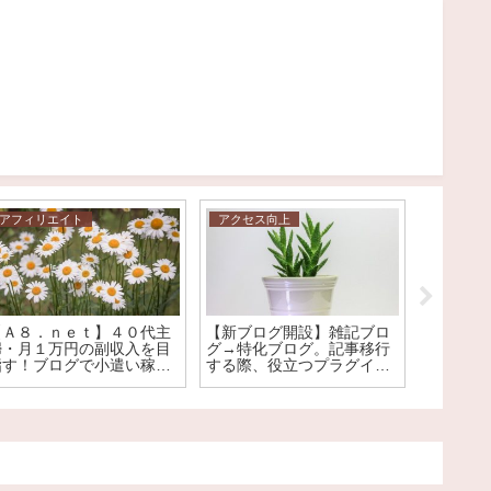
アフィリエイト
アクセス向上
アクセス
【Ａ８．ｎｅｔ】４０代主
【新ブログ開設】雑記ブロ
【ココナ
婦・月１万円の副収入を目
グ→特化ブログ。記事移行
イコンを
指す！ブログで小遣い稼ぎ
する際、役立つプラグイン
ブログが
をしよう～
紹介。Google評価も引き継
ました。
げます。