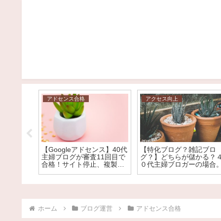
アドセンス合格
アクセス向上
【Googleアドセンス】40代
3ヶ月
【特化ブログ？雑記ブロ
主婦ブログが審査11回目で
ブロガーが
グ？】どちらが儲かる？
合格！サイト停止、複製さ
めてみた。
０代主婦ブロガーの場合
れたコンテンツ、価値の低
数、そし
い広告枠からの脱却！
？
ホーム
ブログ運営
アドセンス合格