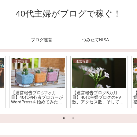
40代主婦がブログで稼ぐ！
ブログ運営
つみたてNISA
運営報告
運営報告
【運営報告ブログ2ヶ月
【運営報告ブログ5カ月
４
目】40代初心者ブロガーが
目】40代主婦ブログのPV
。
WordPressを始めてみた。
数、アクセス数、そして気
PV数、アクセス数、そして
になる収益は？
気になる収益は？